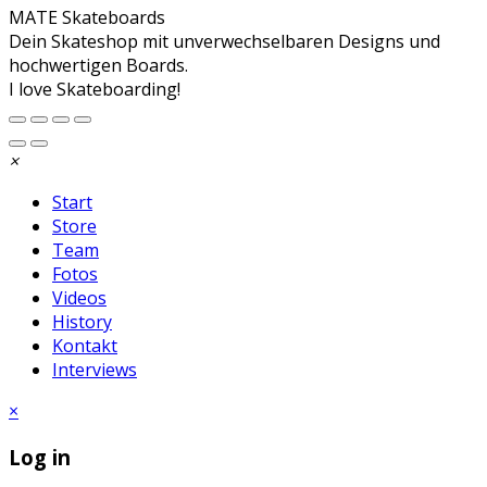
MATE Skateboards
Dein Skateshop mit unverwechselbaren Designs und
hochwertigen Boards.
I love Skateboarding!
×
Start
Store
Team
Fotos
Videos
History
Kontakt
Interviews
×
Log in